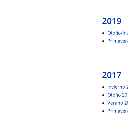
2019
Otoῇo/In
Primaver
2017
Invierno
Otoῇo 2
Verano 
Primaver