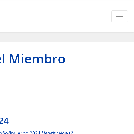
 el Miembro
24
oῇo/Invierno 2024
Healthy Now